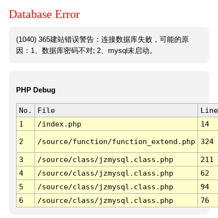
Database Error
(1040) 365建站错误警告：连接数据库失败，可能的原
因：1、数据库密码不对; 2、mysql未启动。
PHP Debug
No.
File
Line
1
/index.php
14
2
/source/function/function_extend.php
324
3
/source/class/jzmysql.class.php
211
4
/source/class/jzmysql.class.php
62
5
/source/class/jzmysql.class.php
94
6
/source/class/jzmysql.class.php
76