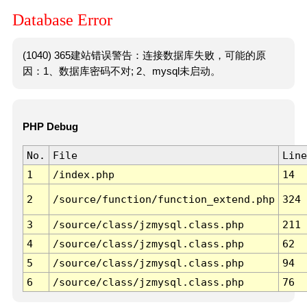
Database Error
(1040) 365建站错误警告：连接数据库失败，可能的原
因：1、数据库密码不对; 2、mysql未启动。
PHP Debug
No.
File
Line
1
/index.php
14
2
/source/function/function_extend.php
324
3
/source/class/jzmysql.class.php
211
4
/source/class/jzmysql.class.php
62
5
/source/class/jzmysql.class.php
94
6
/source/class/jzmysql.class.php
76