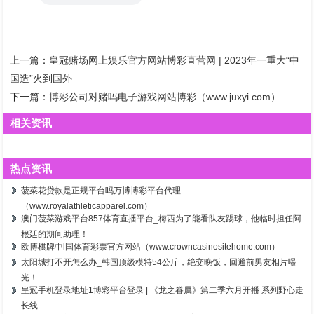
上一篇：
皇冠赌场网上娱乐官方网站博彩直营网 | 2023年一重大“中
国造”火到国外
下一篇：
博彩公司对赌吗电子游戏网站博彩（www.juxyi.com）
相关资讯
热点资讯
菠菜花贷款是正规平台吗万博博彩平台代理
（www.royalathleticapparel.com）
澳门菠菜游戏平台857体育直播平台_梅西为了能看队友踢球，他临时担任阿
根廷的期间助理！
欧博棋牌中l国体育彩票官方网站（www.crowncasinositehome.com）
太阳城打不开怎么办_韩国顶级模特54公斤，绝交晚饭，回避前男友相片曝
光！
皇冠手机登录地址1博彩平台登录 | 《龙之眷属》第二季六月开播 系列野心走
长线