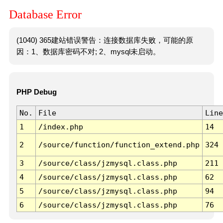
Database Error
(1040) 365建站错误警告：连接数据库失败，可能的原
因：1、数据库密码不对; 2、mysql未启动。
PHP Debug
No.
File
Line
1
/index.php
14
2
/source/function/function_extend.php
324
3
/source/class/jzmysql.class.php
211
4
/source/class/jzmysql.class.php
62
5
/source/class/jzmysql.class.php
94
6
/source/class/jzmysql.class.php
76