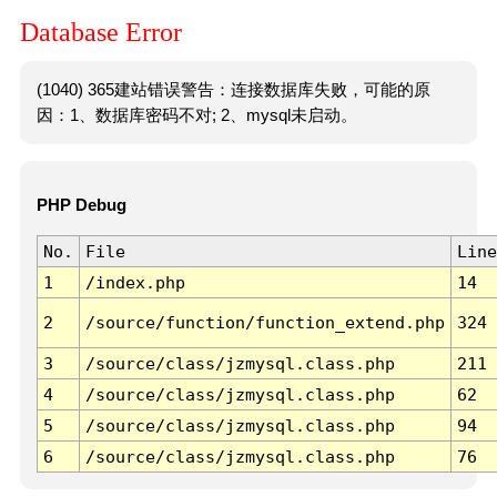
Database Error
(1040) 365建站错误警告：连接数据库失败，可能的原
因：1、数据库密码不对; 2、mysql未启动。
PHP Debug
No.
File
Line
1
/index.php
14
2
/source/function/function_extend.php
324
3
/source/class/jzmysql.class.php
211
4
/source/class/jzmysql.class.php
62
5
/source/class/jzmysql.class.php
94
6
/source/class/jzmysql.class.php
76