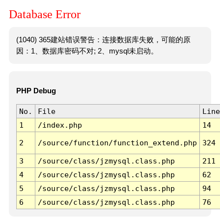
Database Error
(1040) 365建站错误警告：连接数据库失败，可能的原
因：1、数据库密码不对; 2、mysql未启动。
PHP Debug
No.
File
Line
1
/index.php
14
2
/source/function/function_extend.php
324
3
/source/class/jzmysql.class.php
211
4
/source/class/jzmysql.class.php
62
5
/source/class/jzmysql.class.php
94
6
/source/class/jzmysql.class.php
76