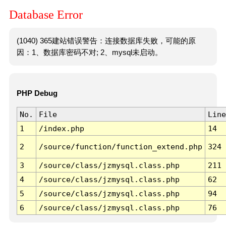
Database Error
(1040) 365建站错误警告：连接数据库失败，可能的原
因：1、数据库密码不对; 2、mysql未启动。
PHP Debug
No.
File
Line
1
/index.php
14
2
/source/function/function_extend.php
324
3
/source/class/jzmysql.class.php
211
4
/source/class/jzmysql.class.php
62
5
/source/class/jzmysql.class.php
94
6
/source/class/jzmysql.class.php
76