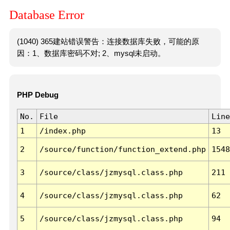
Database Error
(1040) 365建站错误警告：连接数据库失败，可能的原
因：1、数据库密码不对; 2、mysql未启动。
PHP Debug
No.
File
Line
1
/index.php
13
2
/source/function/function_extend.php
1548
3
/source/class/jzmysql.class.php
211
4
/source/class/jzmysql.class.php
62
5
/source/class/jzmysql.class.php
94