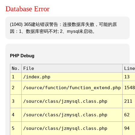
Database Error
(1040) 365建站错误警告：连接数据库失败，可能的原
因：1、数据库密码不对; 2、mysql未启动。
PHP Debug
No.
File
Line
1
/index.php
13
2
/source/function/function_extend.php
1548
3
/source/class/jzmysql.class.php
211
4
/source/class/jzmysql.class.php
62
5
/source/class/jzmysql.class.php
94