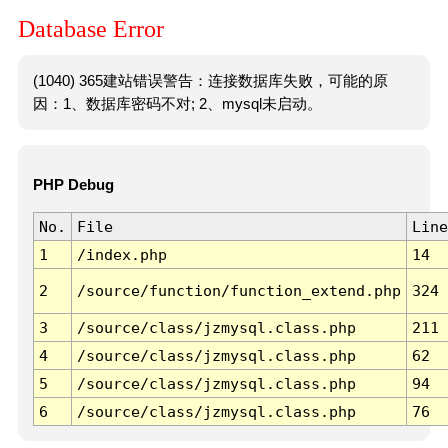
Database Error
(1040) 365建站错误警告：连接数据库失败，可能的原
因：1、数据库密码不对; 2、mysql未启动。
PHP Debug
No.
File
Line
1
/index.php
14
2
/source/function/function_extend.php
324
3
/source/class/jzmysql.class.php
211
4
/source/class/jzmysql.class.php
62
5
/source/class/jzmysql.class.php
94
6
/source/class/jzmysql.class.php
76