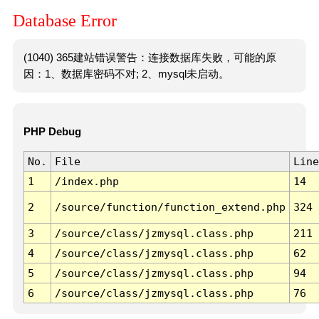
Database Error
(1040) 365建站错误警告：连接数据库失败，可能的原
因：1、数据库密码不对; 2、mysql未启动。
PHP Debug
No.
File
Line
1
/index.php
14
2
/source/function/function_extend.php
324
3
/source/class/jzmysql.class.php
211
4
/source/class/jzmysql.class.php
62
5
/source/class/jzmysql.class.php
94
6
/source/class/jzmysql.class.php
76