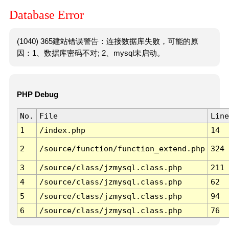
Database Error
(1040) 365建站错误警告：连接数据库失败，可能的原
因：1、数据库密码不对; 2、mysql未启动。
PHP Debug
No.
File
Line
1
/index.php
14
2
/source/function/function_extend.php
324
3
/source/class/jzmysql.class.php
211
4
/source/class/jzmysql.class.php
62
5
/source/class/jzmysql.class.php
94
6
/source/class/jzmysql.class.php
76