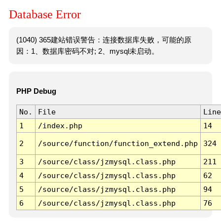
Database Error
(1040) 365建站错误警告：连接数据库失败，可能的原
因：1、数据库密码不对; 2、mysql未启动。
PHP Debug
No.
File
Line
1
/index.php
14
2
/source/function/function_extend.php
324
3
/source/class/jzmysql.class.php
211
4
/source/class/jzmysql.class.php
62
5
/source/class/jzmysql.class.php
94
6
/source/class/jzmysql.class.php
76