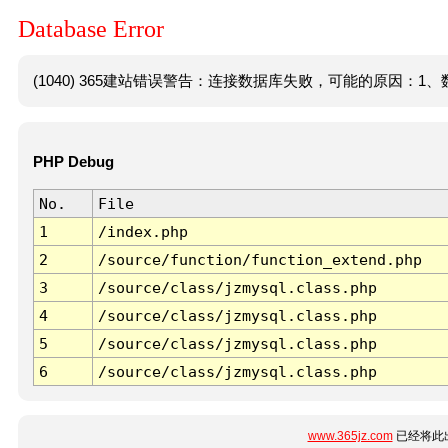
Database Error
(1040) 365建站错误警告：连接数据库失败，可能的原因：1、数
PHP Debug
No.
File
1
/index.php
2
/source/function/function_extend.php
3
/source/class/jzmysql.class.php
4
/source/class/jzmysql.class.php
5
/source/class/jzmysql.class.php
6
/source/class/jzmysql.class.php
www.365jz.com
已经将此