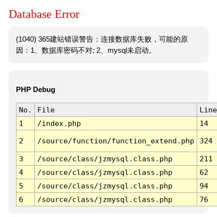
Database Error
(1040) 365建站错误警告：连接数据库失败，可能的原
因：1、数据库密码不对; 2、mysql未启动。
PHP Debug
No.
File
Line
1
/index.php
14
2
/source/function/function_extend.php
324
3
/source/class/jzmysql.class.php
211
4
/source/class/jzmysql.class.php
62
5
/source/class/jzmysql.class.php
94
6
/source/class/jzmysql.class.php
76