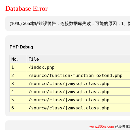
Database Error
(1040) 365建站错误警告：连接数据库失败，可能的原因：1、数
PHP Debug
No.
File
1
/index.php
2
/source/function/function_extend.php
3
/source/class/jzmysql.class.php
4
/source/class/jzmysql.class.php
5
/source/class/jzmysql.class.php
6
/source/class/jzmysql.class.php
www.365jz.com
已经将此