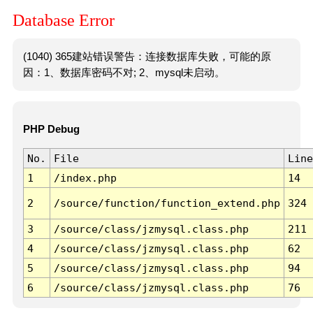
Database Error
(1040) 365建站错误警告：连接数据库失败，可能的原
因：1、数据库密码不对; 2、mysql未启动。
PHP Debug
No.
File
Line
1
/index.php
14
2
/source/function/function_extend.php
324
3
/source/class/jzmysql.class.php
211
4
/source/class/jzmysql.class.php
62
5
/source/class/jzmysql.class.php
94
6
/source/class/jzmysql.class.php
76