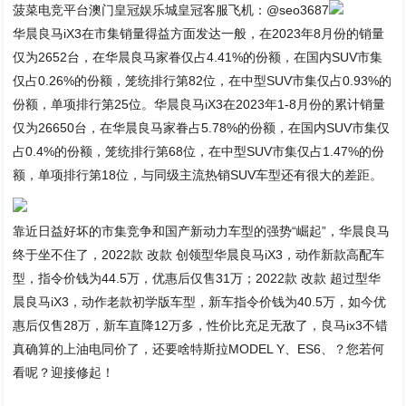
菠菜电竞平台澳门皇冠娱乐城皇冠客服飞机：@seo3687
华晨良马iX3在市集销量得益方面发达一般，在2023年8月份的销量
仅为2652台，在华晨良马家眷仅占4.41%的份额，在国内SUV市集
仅占0.26%的份额，笼统排行第82位，在中型SUV市集仅占0.93%的
份额，单项排行第25位。华晨良马iX3在2023年1-8月份的累计销量
仅为26650台，在华晨良马家眷占5.78%的份额，在国内SUV市集仅
占0.4%的份额，笼统排行第68位，在中型SUV市集仅占1.47%的份
额，单项排行第18位，与同级主流热销SUV车型还有很大的差距。
靠近日益好坏的市集竞争和国产新动力车型的强势“崛起”，华晨良马
终于坐不住了，2022款 改款 创领型华晨良马iX3，动作新款高配车
型，指令价钱为44.5万，优惠后仅售31万；2022款 改款 超过型华
晨良马iX3，动作老款初学版车型，新车指令价钱为40.5万，如今优
惠后仅售28万，新车直降12万多，性价比充足无敌了，良马ix3不错
真确算的上油电同价了，还要啥特斯拉MODEL Y、ES6、？您若何
看呢？迎接修起！