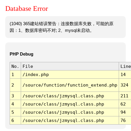
Database Error
(1040) 365建站错误警告：连接数据库失败，可能的原
因：1、数据库密码不对; 2、mysql未启动。
PHP Debug
No.
File
Line
1
/index.php
14
2
/source/function/function_extend.php
324
3
/source/class/jzmysql.class.php
211
4
/source/class/jzmysql.class.php
62
5
/source/class/jzmysql.class.php
94
6
/source/class/jzmysql.class.php
76