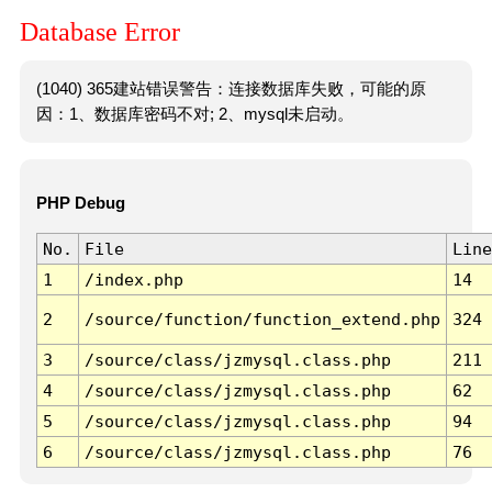
Database Error
(1040) 365建站错误警告：连接数据库失败，可能的原
因：1、数据库密码不对; 2、mysql未启动。
PHP Debug
No.
File
Line
1
/index.php
14
2
/source/function/function_extend.php
324
3
/source/class/jzmysql.class.php
211
4
/source/class/jzmysql.class.php
62
5
/source/class/jzmysql.class.php
94
6
/source/class/jzmysql.class.php
76